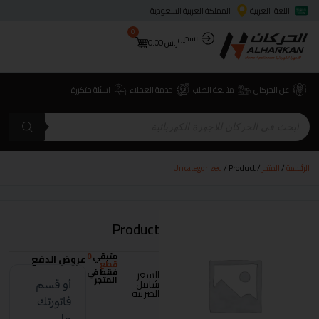
اللغة: العربية
المملكة العربية السعودية
0
تسجيل
ر.س
0.00
عن الحركان
متابعة الطلب
خدمة العملاء
اسئلة متكررة
الرئيسية
/
المتجر
/
/ Product
Uncategorized
Product
متبقي
0
عروض الدفع
قطع
فقط في
السعر
المتجر
شامل
الضريبة