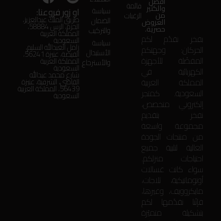
أفضل
قائمة
والكثير
او زور فروعنا:
سياسة
من
الرغبات
طريق الملك عبدالعزيز،
الضمان
العروض
الحزم، الرس 58884،
حصرية.
والتركيب
المملكة العربية
بفخر نقدّم لكم
السعودية
سياسة
زامل العبدالله السليم،
الحركان: وجهتكم
الأستبدال
الفيضة، عنيزة 56241،
المفضّلة للأجهزة
المملكة العربية
والأسترجاع
السعودية
الكهربائية في
شارع محمد عبدالله
المملكة العربية
القاضي، الشرقية، عنيزة
56439، المملكة العربية
السعودية. كمتجر
السعودية
إلكتروني متخصص،
نفخر بتقديم
مجموعة واسعة
من منتجات الجودة
العالية لتلبية جميع
احتياجات منزلكم.
سواء كانت غسالات
أوتوماتيكية، ثلاجات،
مايكروويف، وغيرها،
فإنّنا نقدّمها لكم
بتشكيلة متميّزة