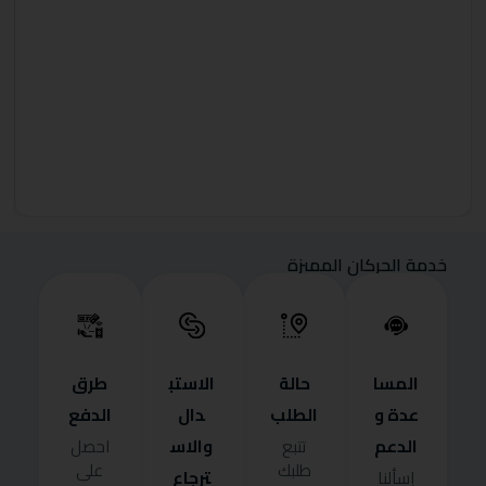
خدمة الحركان المميزة
المسا
حالة
الاستب
طرق
عدة و
الطلب
دال
الدفع
الدعم
والاس
تتبع
احصل
طلبك
على
ترجاع
إسألنا