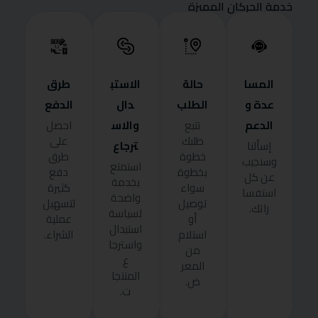
خدمة الحركان المميزة
المسا
حالة
الاستب
طرق
عدة و
الطلب
دال
الدفع
الدعم
والاس
تتبع
احصل
طلبك
على
ترجاع
إسألنا
خطوة
طرق
وسنجيب
استمتع
بخطوة
دفع
عن كل
بخدمة
سواء
كثيرة
استفسا
واضحة
توصيل
لتسهيل
راتك.
لسياسة
أو
عملية
استبدال
استلام
الشراء.
واسترجا
من
ع
المعر
المنتجا
ض.
ت.