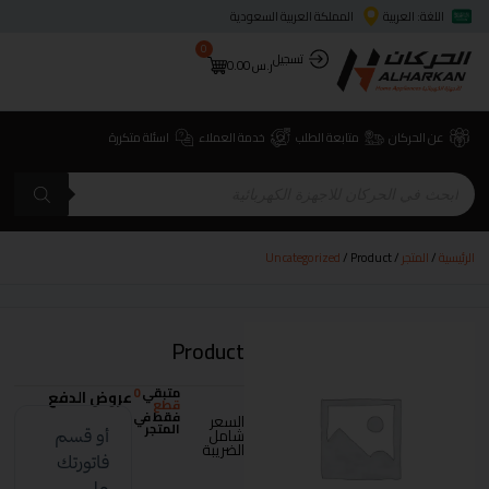
اللغة: العربية
المملكة العربية السعودية
0
تسجيل
ر.س
0.00
عن الحركان
متابعة الطلب
خدمة العملاء
اسئلة متكررة
الرئيسية
/
المتجر
/
/ Product
Uncategorized
Product
متبقي
0
عروض الدفع
قطع
فقط في
السعر
المتجر
شامل
الضريبة