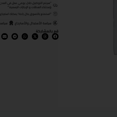
"سيتم التوصيل خلال يومي عمل في المدن الرئيسية ومن 3- 4
بإستثناء العطلات و الإجازات الرسمية."
"استمتع بالتسوق بكل راحة! يمكنك استرجاع المنتجات خلال 3 أيام من تا
سياسة الأستبدال والأسترجاع
سياسة
قم بالمشاركة