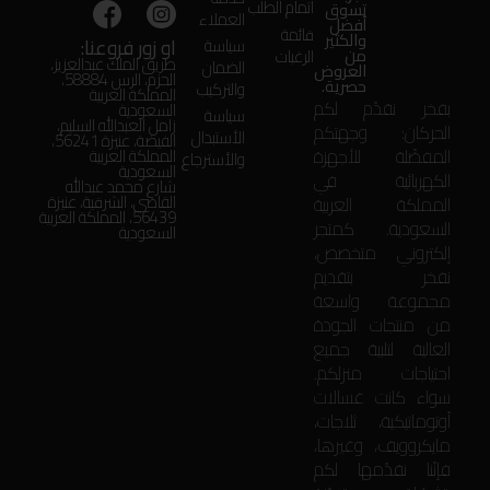
اتمام الطلب
تسوق
العملاء
أفضل
قائمة
والكثير
او زور فروعنا:
سياسة
من
الرغبات
طريق الملك عبدالعزيز،
الضمان
العروض
الحزم، الرس 58884،
حصرية.
والتركيب
المملكة العربية
بفخر نقدّم لكم
السعودية
سياسة
زامل العبدالله السليم،
الحركان: وجهتكم
الأستبدال
الفيضة، عنيزة 56241،
المفضّلة للأجهزة
المملكة العربية
والأسترجاع
السعودية
الكهربائية في
شارع محمد عبدالله
المملكة العربية
القاضي، الشرقية، عنيزة
56439، المملكة العربية
السعودية. كمتجر
السعودية
إلكتروني متخصص،
نفخر بتقديم
مجموعة واسعة
من منتجات الجودة
العالية لتلبية جميع
احتياجات منزلكم.
سواء كانت غسالات
أوتوماتيكية، ثلاجات،
مايكروويف، وغيرها،
فإنّنا نقدّمها لكم