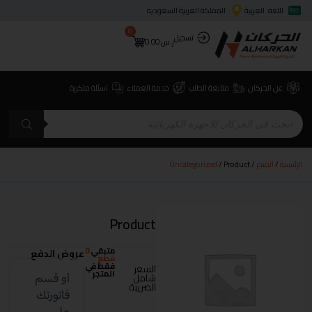
اللغة: العربية
المملكة العربية السعودية
0
تسجيل
ر.س
0.00
عن الحركان
متابعة الطلب
خدمة العملاء
اسئلة متكررة
الرئيسية
/
المتجر
/
/ Product
Uncategorized
Product
متبقي
0
عروض الدفع
قطع
فقط في
السعر
المتجر
شامل
الضريبة