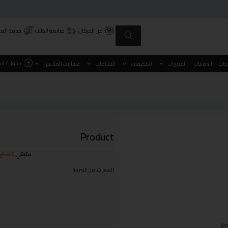
عن الحركان
متابعة الطلب
خدمة العم
دخول / ان
اجات
الدفايات
الفريزرات
المكيفات
النشافات
غسالات الملابس
Product
متبقي
0 قطع
السعر شامل الضريبة