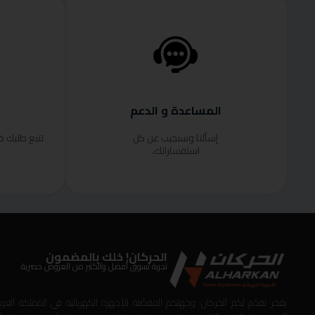
المساعدة و الدعم
إسألنا وسنجيب عن كل
تتبع طلبك 
استفساراتك.
الحركان! خلك بالمضمون
تجربة تسوق أفضل والكثير من العروض حصرية.
بفخر نقدّم لكم الحركان: وجهتكم المفضّلة للأجهزة الكهربائية في المملكة العربي