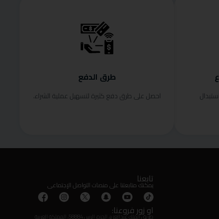
ع
طرق الدفع
ستبدال
احصل على طرق دفع كثيرة لتسهيل عملية الشراء.
تابعنا
يمكنك متابعتنا على منصات التواصل الإجتماعى
او زور فروعنا:
طريق الملك عبدالعزيز، الحزم، الرس 58884، المملكة العربية