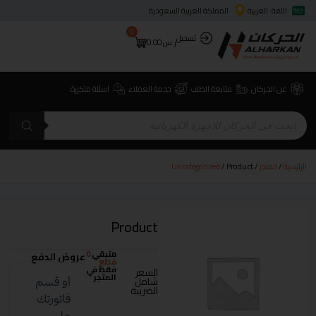
اللغة: العربية
المملكة العربية السعودية
0
تسجيل
ر.س
0.00
عن الحركان
متابعة الطلب
خدمة العملاء
اسئلة متكررة
الرئيسية
/
المتجر
/
/ Product
Uncategorized
Product
متبقي
0
عروض الدفع
قطع
فقط في
السعر
المتجر
شامل
الضريبة