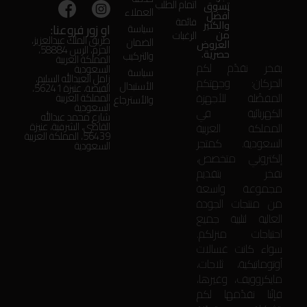
اتمام الطلب
تسوق
العملاء
أفضل
قائمة
والكثير
او زور فروعنا:
سياسة
من
الرغبات
طريق الملك عبدالعزيز،
الضمان
العروض
الحزم، الرس 58884،
حصرية.
والتركيب
المملكة العربية
بفخر نقدّم لكم
السعودية
سياسة
زامل العبدالله السليم،
الحركان: وجهتكم
الأستبدال
الفيضة، عنيزة 56241،
المفضّلة للأجهزة
المملكة العربية
والأسترجاع
السعودية
الكهربائية في
شارع محمد عبدالله
المملكة العربية
القاضي، الشرقية، عنيزة
56439، المملكة العربية
السعودية. كمتجر
السعودية
إلكتروني متخصص،
نفخر بتقديم
مجموعة واسعة
من منتجات الجودة
العالية لتلبية جميع
احتياجات منزلكم.
سواء كانت غسالات
أوتوماتيكية، ثلاجات،
مايكروويف، وغيرها،
فإنّنا نقدّمها لكم