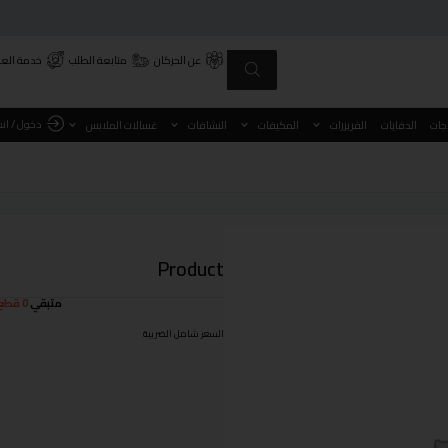
عن الحركان
متابعة الطلب
خدمة العم
دخول / ان
اجات
الدفايات
الفريزرات
المكيفات
النشافات
غسالات الملابس
Product
متبقي
0 قطع
السعر شامل الضريبة