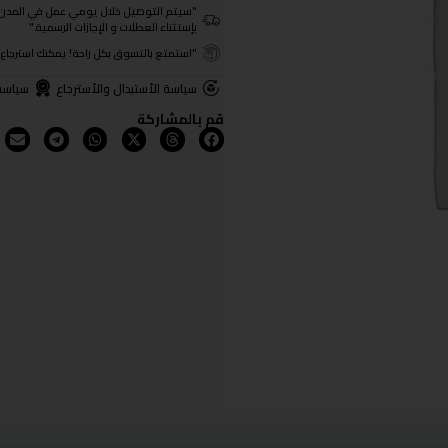
"سيتم التوصيل خلال يومي عمل في المدن الرئيسية ومن 3- 4
بإستثناء العطلات و الإجازات الرسمية."
"استمتع بالتسوق بكل راحة! يمكنك استرجاع المنتجات خلال 3 أيام من تا
سياسة الأستبدال والأسترجاع
سياسة
قم بالمشاركة